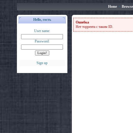
Home
•
Browse
Hello, гость
Ошибка
Нет торрента с таким ID.
User name:
Password:
Sign up