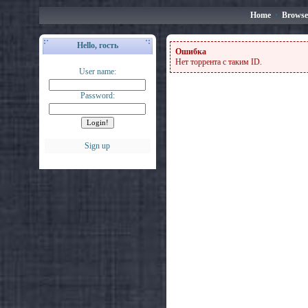
Home
•
Browse
Hello, гость
Ошибка
Нет торрента с таким ID.
User name:
Password:
Sign up