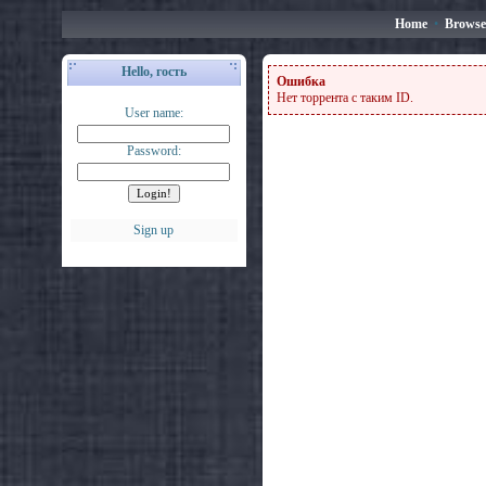
Home
•
Browse
Hello, гость
Ошибка
Нет торрента с таким ID.
User name:
Password:
Sign up