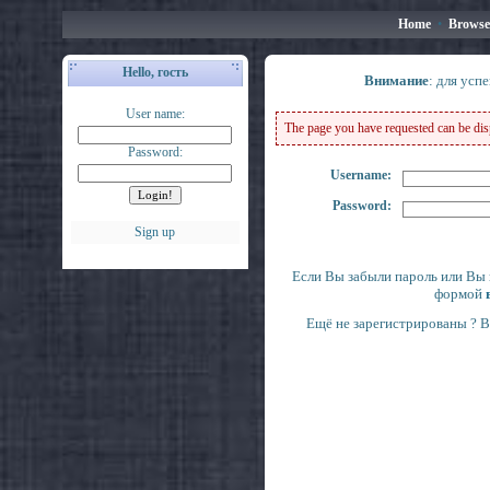
Home
•
Browse
Hello, гость
Внимание
: для усп
User name:
The page you have requested can be displ
Password:
Username:
Password:
Sign up
Если Вы забыли пароль или Вы 
формой
Ещё не зарегистрированы ? 