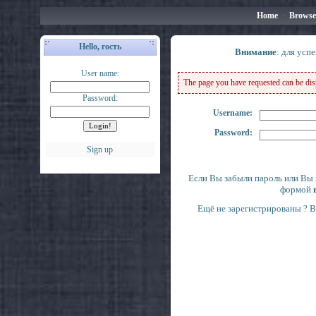
Home
•
Browse
Hello, гость
Внимание
: для усп
User name:
The page you have requested can be displ
Password:
Username:
Password:
Sign up
Если Вы забыли пароль или Вы 
формой
Ещё не зарегистрированы ? 