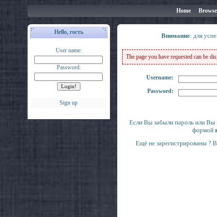
Home
•
Browse
Hello, гость
Внимание
: для усп
User name:
The page you have requested can be displ
Password:
Username:
Password:
Sign up
Если Вы забыли пароль или Вы 
формой
Ещё не зарегистрированы ? 