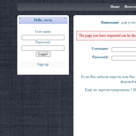
Home
•
Browse
Hello, гость
Внимание
: для усп
User name:
The page you have requested can be displ
Password:
Username:
Password:
Sign up
Если Вы забыли пароль или Вы 
формой
Ещё не зарегистрированы ? 