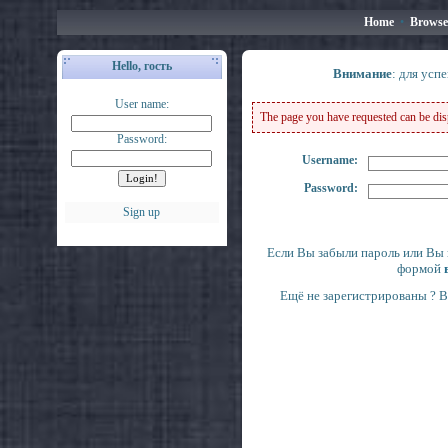
Home
•
Browse
Hello, гость
Внимание
: для усп
User name:
The page you have requested can be displ
Password:
Username:
Password:
Sign up
Если Вы забыли пароль или Вы 
формой
Ещё не зарегистрированы ? 