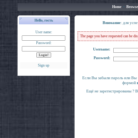
Home
•
Browse
Hello, гость
Внимание
: для усп
User name:
The page you have requested can be displ
Password:
Username:
Password:
Sign up
Если Вы забыли пароль или Вы 
формой
Ещё не зарегистрированы ? 