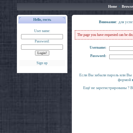
Home
•
Browse
Hello, гость
Внимание
: для усп
User name:
The page you have requested can be displ
Password:
Username:
Password:
Sign up
Если Вы забыли пароль или Вы 
формой
Ещё не зарегистрированы ? 