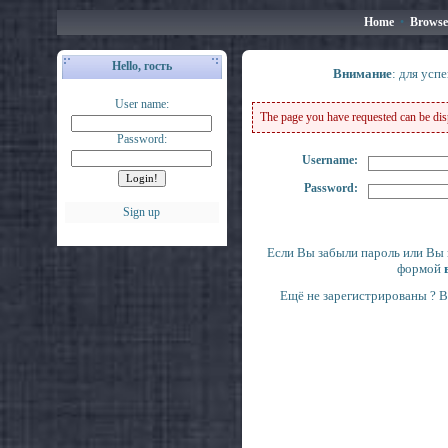
Home
•
Browse
Hello, гость
Внимание
: для усп
User name:
The page you have requested can be displ
Password:
Username:
Password:
Sign up
Если Вы забыли пароль или Вы 
формой
Ещё не зарегистрированы ? 