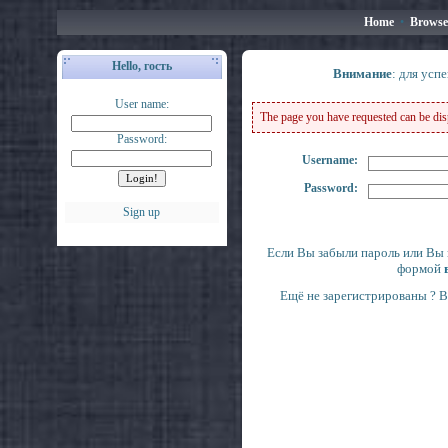
Home
•
Browse
Hello, гость
Внимание
: для усп
User name:
The page you have requested can be displ
Password:
Username:
Password:
Sign up
Если Вы забыли пароль или Вы 
формой
Ещё не зарегистрированы ? 