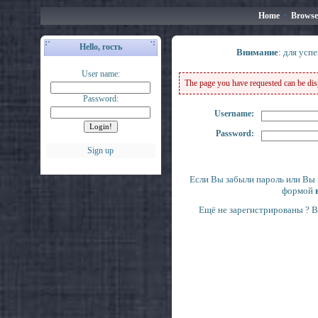
Home
•
Browse
Hello, гость
Внимание
: для усп
User name:
The page you have requested can be displ
Password:
Username:
Password:
Sign up
Если Вы забыли пароль или Вы 
формой
Ещё не зарегистрированы ? 