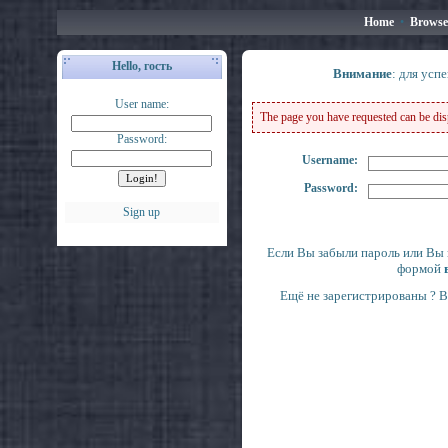
Home
•
Browse
Hello, гость
Внимание
: для усп
User name:
The page you have requested can be displ
Password:
Username:
Password:
Sign up
Если Вы забыли пароль или Вы 
формой
Ещё не зарегистрированы ? 