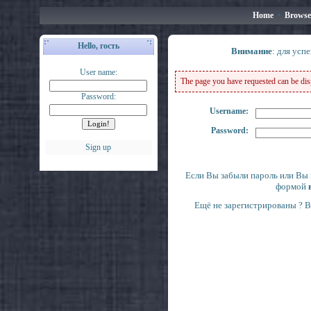
Home
•
Browse
Hello, гость
Внимание
: для усп
User name:
The page you have requested can be displ
Password:
Username:
Password:
Sign up
Если Вы забыли пароль или Вы 
формой
Ещё не зарегистрированы ? 