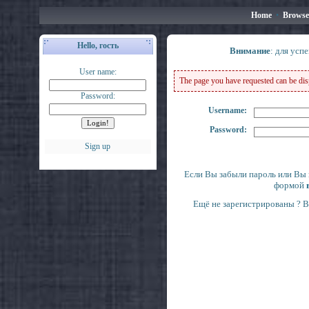
Home
•
Browse
Hello, гость
Внимание
: для усп
User name:
The page you have requested can be displ
Password:
Username:
Password:
Sign up
Если Вы забыли пароль или Вы 
формой
Ещё не зарегистрированы ? 