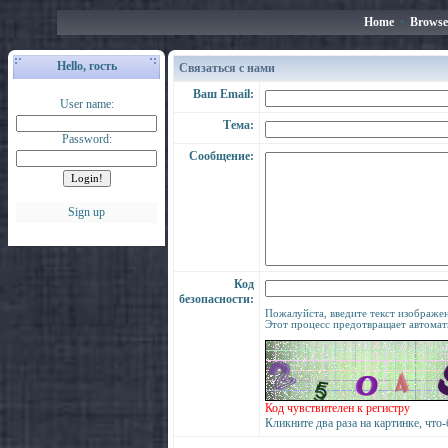
Home
•
Browse
Hello, гость
Связаться с нами
Ваш Email:
User name:
Тема:
Password:
Сообщение:
Sign up
Код
безопасности:
Пожалуйста, введите текст изображен
Этот процесс предотвращает автома
Код чувствителен к регистру
Кликните два раза на картинке, что