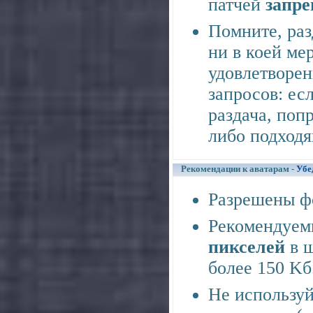
патчей
запр
Помните, раз
ни в коей ме
удовлетворе
запросов: ес
раздача, поп
либо подходя
Рекомендации к аватарам -
Убе
Разрешены фор
Рекомендуем
пикселей
в ш
более 150 Kб
Не использу