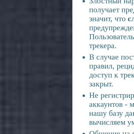
Злостный нар
получает пре
значит, что
с
предупрежден
Пользователь
трекера.
В случае по
правил, реци
доступ к трек
закрыт.
Не регистрир
аккаунтов - 
нашу базу да
вычисляем ум
Общение на 