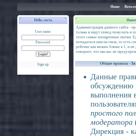
Home
•
Browse
Hello, гость
Напо
Администрация данного сайта - п
User name:
только и ищут повод помучать и по
этого самые изощренные пытки. Ед
попадаться нам на глаза, то есть с
Password:
рейтинг как можно ближе к 1, и не
говорите, что мы вас не предупреж
Общие правила -
За
Sign up
Данные прав
обсуждению и
выполнения 
пользователя
простого пол
модератора
Дирекция - к