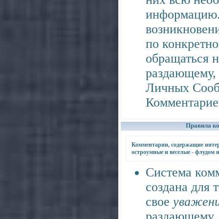
информацию.
возникновени
по конкретно
обращаться н
раздающему, 
Личных Соо
Комментариев
Правила к
Комментарии, содержащие интер
остроумные и веселые - флудом 
Система ком
создана для т
свое
уважен
раздающему, 