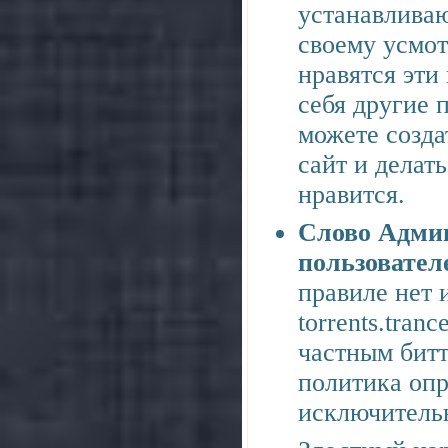
устанавлива
своему усмот
нравятся эти
себя другие п
можете созда
сайт и делать
нравится.
Слово Админ
пользовател
правиле нет 
torrents.tran
частным битт
политика опр
исключительн