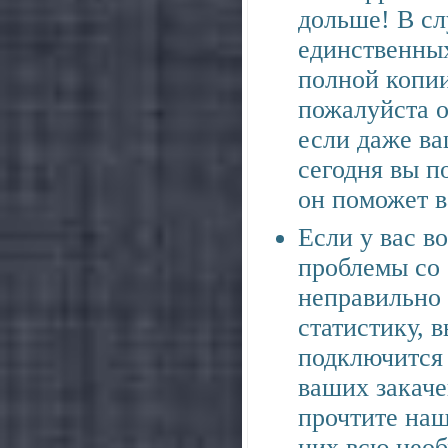
дольше! В сл
единственны
полной копии
пожалуйста о
если даже ва
сегодня вы п
он поможет в
Если у вас в
проблемы со 
неправильно
статистику, 
подключится 
ваших закаче
прочтите на
них всю нео