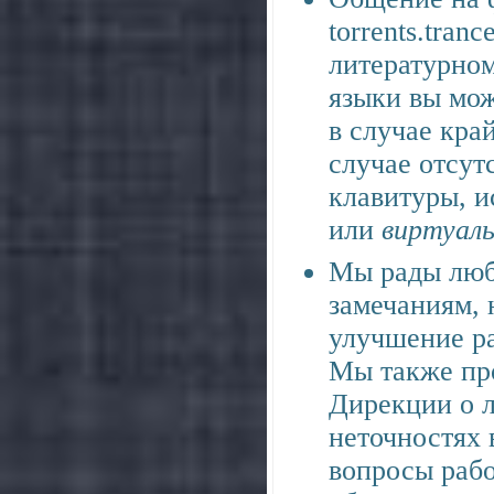
torrents.tran
литературно
языки вы мож
в случае кра
случае отсут
клавитуры, 
или
виртуаль
Мы рады люб
замечаниям,
улучшение ра
Мы также пр
Дирекции о 
неточностях 
вопросы рабо