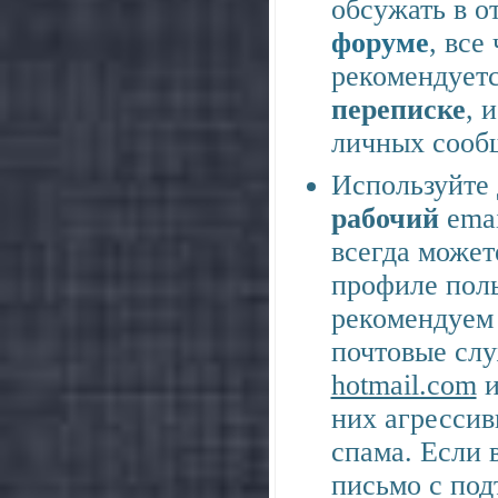
обсужать в о
форуме
, все
рекомендует
переписке
, 
личных сооб
Используйте 
рабочий
emai
всегда может
профиле поль
рекомендуем
почтовые сл
hotmail.com
и
них агрессив
спама. Если 
письмо с под