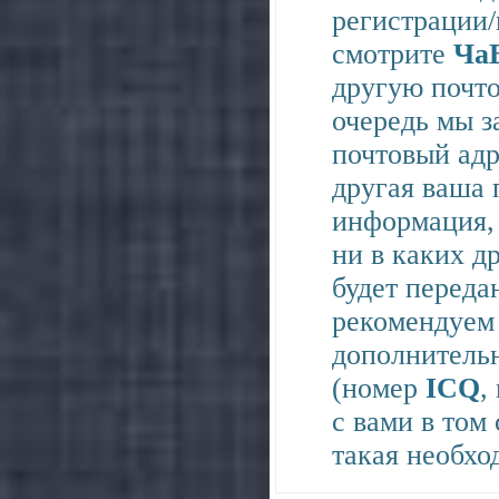
регистрации/
смотрите
Ча
другую почто
очередь мы з
почтовый адр
другая ваша 
информация, 
ни в каких д
будет переда
рекомендуем 
дополнительн
(номер
ICQ
,
с вами в том
такая необхо