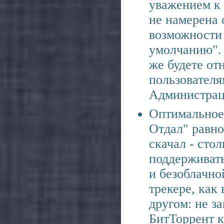
уважением к
не намерена 
возможности 
умолчанию". 
же будете от
пользователя
Администрац
Оптимальное
Отдал" равно 
скачал - сто
поддерживать
и безоблачно
трекере, как
другом: не з
БитТоррент 