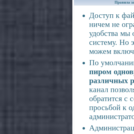
Правила за
Доступ к фай
ничем не огр
удобства мы
систему. Но э
можем включи
По умолчани
пиром однов
различных р
канал позвол
обратится с 
просьбой к о
администрато
Администраци