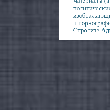
материалы (а
политические
изображающи
и порнограф
Спросите
Ад