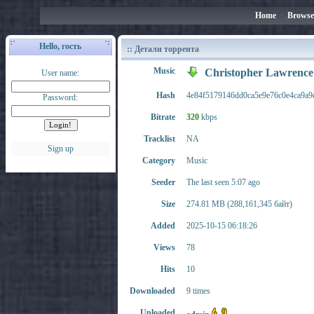
Home
•
Browse
Hello, гость
:: Детали торрента
Music
Christopher Lawrence
User name:
Hash
4e84f5179146dd0ca5e9e76c0e4ca9a9
Password:
Bitrate
320
kbps
Tracklist
NA
Sign up
Category
Music
Seeder
The last seen 5:07 ago
Size
274.81 MB (288,161,345 байт)
Added
2025-10-15 06:18:26
Views
78
Hits
10
Downloaded
9 times
Uploaded