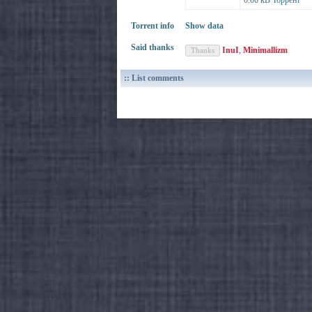
0.00 kB Торрент
Torrent info
Show data
Said thanks
InuI
,
Minimallizm
:: List comments