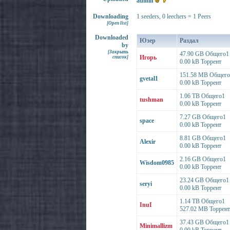
admin
Downloading
1 seeders, 0 leechers = 1 Peers
[Open list]
Downloaded
Юзер
Раздал
by
[Закрыть
47.90 GB Общего1
Игорь
список]
0.00 kB Торрент
151.58 MB Общего
gvetal1
0.00 kB Торрент
1.06 TB Общего1
tushman
0.00 kB Торрент
7.27 GB Общего1
space
0.00 kB Торрент
8.81 GB Общего1
Alexir
0.00 kB Торрент
2.16 GB Общего1
Wisdom0985
0.00 kB Торрент
23.24 GB Общего1
seryi
0.00 kB Торрент
1.14 TB Общего1
InuI
527.02 MB Торрент
37.43 GB Общего1
Minimallizm