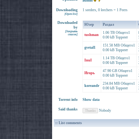
admin
Downloading
1 seeders, 0 leechers = 1 Peers
[Open list]
Downloaded
Юзер
Раздал
by
[Закрыть
1.06 TB Общего1
tushman
список]
0.00 kB Торрент
151.58 MB Общего1
gvetal1
0.00 kB Торрент
1.14 TB Общего1
InuI
0.00 kB Торрент
47.90 GB Общего1
Игорь
0.00 kB Торрент
234.84 MB Общего1
koreandr
0.00 kB Торрент
Torrent info
Show data
Said thanks
Nobody
:: List comments