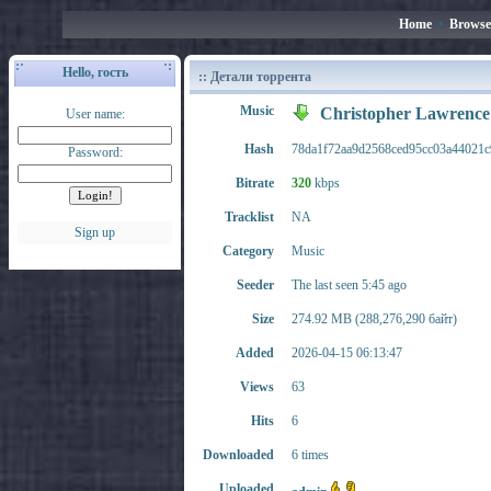
Home
•
Browse
Hello, гость
:: Детали торрента
Music
Christopher Lawrence
User name:
Hash
78da1f72aa9d2568ced95cc03a44021c
Password:
Bitrate
320
kbps
Tracklist
NA
Sign up
Category
Music
Seeder
The last seen 5:45 ago
Size
274.92 MB (288,276,290 байт)
Added
2026-04-15 06:13:47
Views
63
Hits
6
Downloaded
6 times
Uploaded